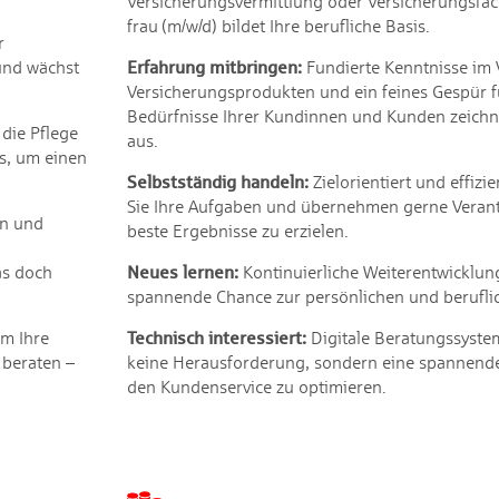
Versicherungsvermittlung oder Versicherungsfa
frau (m/w/d) bildet Ihre berufliche Basis.
r
 und wächst
Erfahrung mitbringen:
Fundierte Kenntnisse im 
Versicherungsprodukten und ein feines Gespür f
Bedürfnisse Ihrer Kundinnen und Kunden zeichne
die Pflege
aus.
is, um einen
Selbstständig handeln:
Zielorientiert und effizi
Sie Ihre Aufgaben und übernehmen gerne Veran
en und
beste Ergebnisse zu erzielen.
as doch
Neues lernen:
Kontinuierliche Weiterentwicklung
spannende Chance zur persönlichen und beruflic
um Ihre
Technisch interessiert:
Digitale Beratungssystem
beraten –
keine Herausforderung, sondern eine spannende
den Kundenservice zu optimieren.