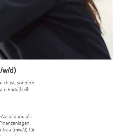
/w/d)
eich ist, sondern
am Radolfzell!
-Ausbildung als
Finanzanlagen,
-frau (m/w/d) für