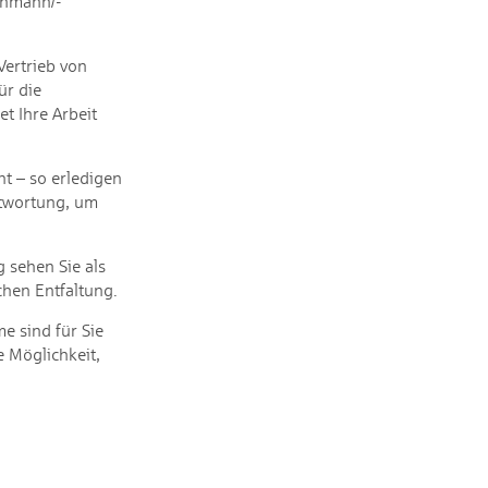
chmann/-
Vertrieb von
ür die
t Ihre Arbeit
ent – so erledigen
twortung, um
 sehen Sie als
hen Entfaltung.
e sind für Sie
 Möglichkeit,