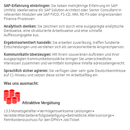
SAP-
Erfahrung einbringen:
Sie haben mehrjährige Erfahrung im SAP-
Umfeld, idealerweise als SAP Solution Architect oder Senior Consultant in
relevanten Modulen wie SAP FI/CO, FS-CD, MM, RE-FX oder angrenzenden
Finance-Prozessen.
Analytisch denken:
Sie zeichnen sich durch eine ausgeprägte analytische
Denkweise, eine strukturierte Arbeitsweise und eine schnelle
Auffassungsgabe aus.
Ergebnisorientiert handeln:
Sie arbeiten zuverlässig, treffen fundierte
Entscheidungen und verstehen sich als serviceorientierte Ansprechperson.
Kommunikativ überzeugen:
Mit Ihrem souveränen Auftreten und Ihrer
ausgeprägten Kommunikationsstärke bringen Sie unterschiedliche
Interessen zusammen und vermitteln komplexe Inhalte adressatengerecht.
Sprachlich sicher agieren:
Sie verfügen über sehr gute Deutschkenntnisse
auf C1-Niveau und setzen diese sicher im Arbeitsalltag ein.
Was uns ausmacht:
Attraktive Vergütung
13,5 Monatsgehälter • Vermögenswirksame Leistungen •
Variable Mitarbeitererfolgsbeteiligung • Betriebliche Altersvorsorge •
Fahrtkostenzuschuss für den ÖPNV • Job-Ticket