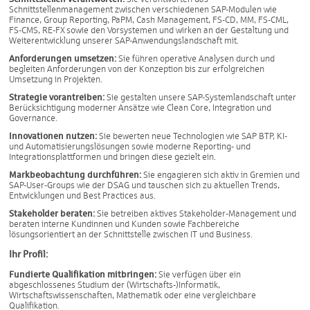
Schnittstellenmanagement zwischen verschiedenen SAP-Modulen wie
Finance, Group Reporting, PaPM, Cash Management, FS-CD, MM, FS-CML,
FS-CMS, RE-FX sowie den Vorsystemen und wirken an der Gestaltung und
Weiterentwicklung unserer SAP-Anwendungslandschaft mit.
Anforderungen umsetzen:
Sie führen operative Analysen durch und
begleiten Anforderungen von der Konzeption bis zur erfolgreichen
Umsetzung in Projekten.
Strategie vorantreiben:
Sie gestalten unsere SAP-Systemlandschaft unter
Berücksichtigung moderner Ansätze wie Clean Core, Integration und
Governance.
Innovationen nutzen:
Sie bewerten neue Technologien wie SAP BTP, KI-
und Automatisierungslösungen sowie moderne Reporting- und
Integrationsplattformen und bringen diese gezielt ein.
Markbeobachtung durchführen:
Sie engagieren sich aktiv in Gremien und
SAP-User-Groups wie der DSAG und tauschen sich zu aktuellen Trends,
Entwicklungen und Best Practices aus.
Stakeholder beraten:
Sie betreiben aktives Stakeholder-Management und
beraten interne Kundinnen und Kunden sowie Fachbereiche
lösungsorientiert an der Schnittstelle zwischen IT und Business.
Ihr Profil:
Fundierte Qualifikation mitbringen:
Sie verfügen über ein
abgeschlossenes Studium der (Wirtschafts-)Informatik,
Wirtschaftswissenschaften, Mathematik oder eine vergleichbare
Qualifikation.