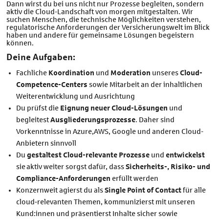
Dann wirst du bei uns nicht nur Prozesse begleiten, sondern
aktiv die Cloud-Landschaft von morgen mitgestalten. Wir
suchen Menschen, die technische Möglichkeiten verstehen,
regulatorische Anforderungen der Versicherungswelt im Blick
haben und andere für gemeinsame Lösungen begeistern
können.
Deine Aufgaben:
Fachliche
Koordination
und
Moderation
unseres
Cloud-
Competence-Centers
sowie Mitarbeit an der inhaltlichen
Weiterentwicklung und Ausrichtung
Du prüfst die
Eignung neuer Cloud-Lösungen
und
begleitest
Ausgliederungsprozesse
. Daher sind
Vorkenntnisse in Azure,AWS, Google und anderen Cloud-
Anbietern sinnvoll
Du
gestaltest Cloud-relevante Prozesse
und
entwickelst
sie aktiv weiter sorgst dafür, dass
Sicherheits-, Risiko- und
Compliance-Anforderungen
erfüllt werden
Konzernweit agierst du als
Single Point of Contact
für alle
cloud‑relevanten Themen, kommunizierst mit unseren
Kund:innen und präsentierst Inhalte sicher sowie