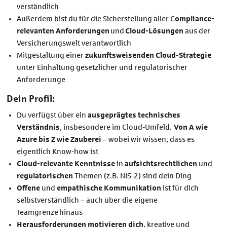
verständlich
Außerdem bist du für die Sicherstellung aller C
ompliance-
relevanten Anforderungen
und
Cloud-Lösungen
aus der
Versicherungswelt verantwortlich
Mitgestaltung einer
zukunftsweisenden Cloud-Strategie
unter Einhaltung gesetzlicher und regulatorischer
Anforderunge
Dein Profil:
Du verfügst über ein
ausgeprägtes technisches
Verständnis
, insbesondere im Cloud-Umfeld.
Von A wie
Azure bis Z wie Zauberei
– wobei wir wissen, dass es
eigentlich Know-how ist
Cloud-relevante Kenntnisse
in
aufsichtsrechtlichen
und
regulatorischen
Themen (z.B. NIS-2) sind dein Ding
Offene
und
empathische Kommunikation
ist für dich
selbstverständlich – auch über die eigene
Teamgrenze hinaus
Herausforderungen motivieren dich
, kreative und