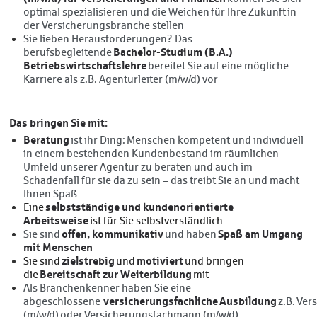
optimal spezialisieren und die Weichen für Ihre Zukunft in
der Versicherungsbranche stellen
Sie lieben Herausforderungen? Das
Bachelor-Studium (B.A.)
berufsbegleitende
Betriebswirtschaftslehre
bereitet Sie auf eine mögliche
Karriere als z.B. Agenturleiter (m/w/d) vor
Das bringen Sie mit:
Beratung
ist ihr Ding: Menschen kompetent und individuell
in einem bestehenden Kundenbestand im räumlichen
Umfeld unserer Agentur zu beraten und auch im
Schadenfall für sie da zu sein – das treibt Sie an und macht
Ihnen Spaß
selbstständige und kundenorientierte
Eine
Arbeitsweise
ist für Sie selbstverständlich
offen, kommunikativ
Spaß am Umgang
Sie sind
und haben
mit Menschen
zielstrebig
motiviert
Sie sind
und
und bringen
Bereitschaft zur Weiterbildung
die
mit
Als Branchenkenner haben Sie eine
versicherungsfachliche Ausbildung
abgeschlossene
z.B. Ve
(m/w/d) oder Versicherungsfachmann (m/w/d)