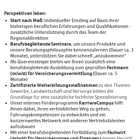
Perspektiven leben:
Start nach Maß:
individueller Einstieg auf Basis ihrer
bisherigen beruflichen Erfahrungen und Qualifikationen -
zusätzliche Unterstützung durch das Team der
Regionaldirektion
Berufsbegleitende
Seminare
, um unsere Produkte und
unsere Beratungsphilosophie kennenzulernen (Dauer ca. 3
Monate), unterstützen Sie dabei schnell „anzukommen“
Als Quereinsteiger bieten wir Ihnen zusätzlich eine
Fachmann
berufsbegleitende Ausbildung zum geprüften
(m/w/d) für Versicherungsvermittlung
(Dauer ca. 5
Monate)
Zertifizierte Weiterbildungsmaßnahmen
zu den Themen
Gewerbe, Landwirtschaft und Vorsorge bilden die
Grundlage für eine zusätzliche fachliche Spezialisierung
KarriereCampus
Unser internes Förderprogramm
hilft
Ihnen dabei, ihren vertrieblichen Weg zu gehen,
Führungskompetenzen zu entwickeln und ein
konzernweites Netzwerk mit anderen Vertriebstalenten
aufzubauen
Fachwirt
Mit einer berufsbegleitenden Fortbildung zum
(m/w/d) für Versicherungen und Finanzen
können Sie sich