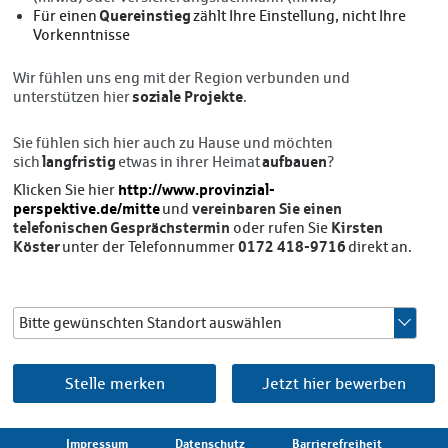
Quereinstieg
Für einen
zählt Ihre Einstellung, nicht Ihre
Vorkenntnisse
Wir fühlen uns eng mit der Region verbunden und
soziale Projekte
unterstützen hier
.
Sie fühlen sich hier auch zu Hause und möchten
langfristig
aufbauen
sich
etwas in ihrer Heimat
?
http://www.provinzial-
Klicken Sie hier
perspektive.de/mitte
vereinbaren Sie einen
und
telefonischen Gesprächstermin
Kirsten
oder rufen Sie
Köster
0172 418-9716
unter der Telefonnummer
direkt an.
Bitte gewünschten Standort auswählen
Stelle merken
Jetzt hier bewerben
Impressum
Datenschutz
Barrierefreiheit