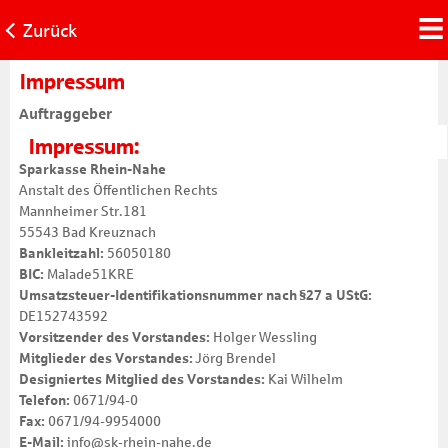
Zurück
Impressum
Auftraggeber
Impressum:
Sparkasse Rhein-Nahe
Anstalt des Öffentlichen Rechts
Mannheimer Str.181
55543 Bad Kreuznach
Bankleitzahl:
56050180
BIC:
Malade51KRE
Umsatzsteuer-Identifikationsnummer nach §27 a UStG:
DE152743592
Vorsitzender des Vorstandes:
Holger Wessling
Mitglieder des Vorstandes:
Jörg Brendel
Designiertes Mitglied des Vorstandes:
Kai Wilhelm
Telefon:
0671/94-0
Fax:
0671/94-9954000
E-Mail:
info@sk-rhein-nahe.de