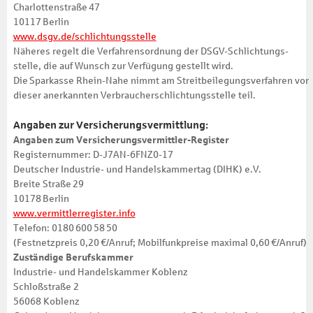
Charlottenstraße 47
10117 Berlin
www.dsgv.de/schlichtungsstelle
Näheres regelt die Verfahrens­ordnung der DSGV-Schlichtungs­
stelle, die auf Wunsch zur Verfügung gestellt wird.
Die Sparkasse Rhein-Nahe nimmt am Streit­beilegungs­verfahren vor
dieser anerkannten Verbraucher­schlichtungs­stelle teil.
Angaben zur Versicherungsvermittlung:
Angaben zum Versicherungsvermittler-Register
Registernummer: D-J7AN-6FNZ0-17
Deutscher Industrie- und Handelskammertag (DIHK) e.V.
Breite Straße 29
10178 Berlin
www.vermittlerregister.info
Telefon: 0180 600 58 50
(Festnetzpreis 0,20 €/Anruf; Mobilfunkpreise maximal 0,60 €/Anruf)
Zuständige Berufskammer
Industrie- und Handelskammer Koblenz
Schloßstraße 2
56068 Koblenz