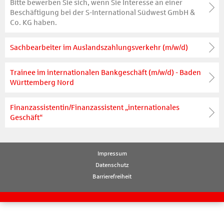
Bitte bewerben Sie sich, wenn Sie Interesse an einer
Beschäftigung bei der S-International Südwest GmbH &
Co. KG haben.
Sachbearbeiter im Auslandszahlungsverkehr (m/w/d)
Trainee im internationalen Bankgeschäft (m/w/d) - Baden
Württemberg Nord
Finanzassistentin/Finanzassistent „internationales
Geschäft“
Impressum
Datenschutz
Barrierefreiheit